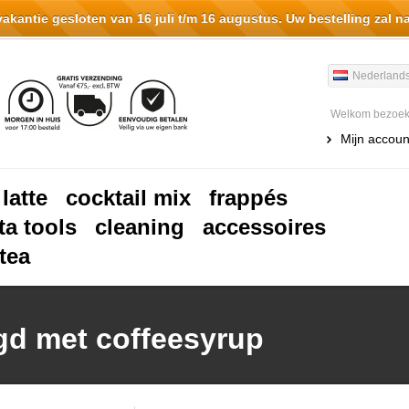
antie gesloten van 16 juli t/m 16 augustus. Uw bestelling zal n
Nederland
Welkom bezoeke
Mijn accoun
 latte
cocktail mix
frappés
ta tools
cleaning
accessoires
tea
gd met coffeesyrup