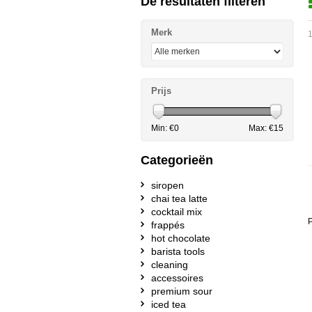
De resultaten filteren
Merk
1
Prijs
Min: €
0
Max: €
15
Categorieën
siropen
chai tea latte
cocktail mix
P
frappés
hot chocolate
barista tools
cleaning
accessoires
premium sour
iced tea