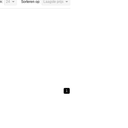
n:
24
Sorteren op:
Laagste prijs
1