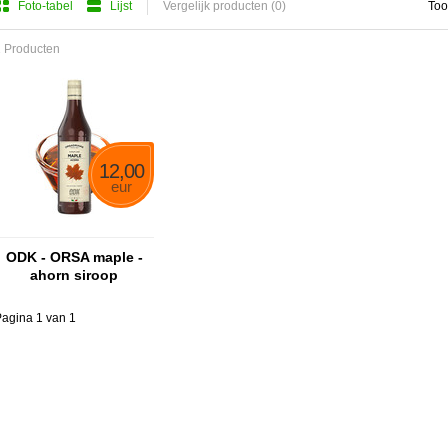
Foto-tabel
Lijst
Vergelijk producten (0)
Too
 Producten
12,00
eur
ODK - ORSA maple -
ahorn siroop
agina 1 van 1