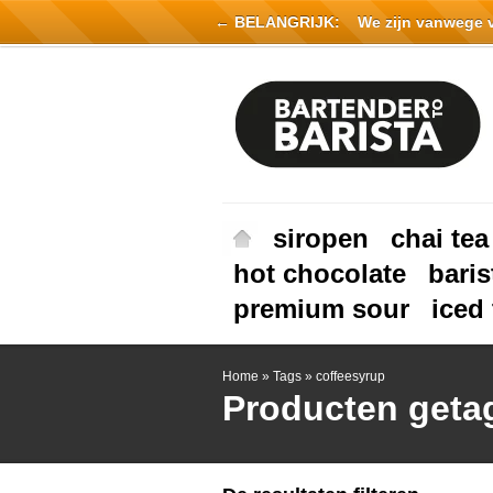
← BELANGRIJK:
We zijn vanwege vak
siropen
chai tea
hot chocolate
baris
premium sour
iced 
Home
»
Tags
»
coffeesyrup
Producten geta