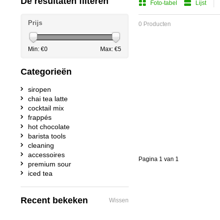
De resultaten filteren
Foto-tabel
Lijst
Prijs
0 Producten
Min: €
0
Max: €
5
Categorieën
siropen
chai tea latte
cocktail mix
frappés
hot chocolate
barista tools
cleaning
accessoires
Pagina 1 van 1
premium sour
iced tea
Recent bekeken
Wissen