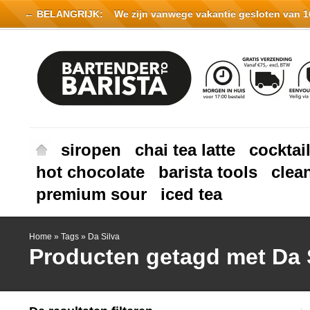
← BELANGRIJK:
We zijn vanwege vakantie gesloten van 16 
siropen
chai tea latte
cocktai
hot chocolate
barista tools
clea
premium sour
iced tea
Home
»
Tags
»
Da Silva
Producten getagd met Da 