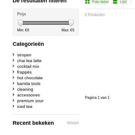
De resultaten filteren
Foto-tabel
Lijst
Prijs
0 Producten
Min: €
0
Max: €
5
Categorieën
siropen
chai tea latte
cocktail mix
frappés
hot chocolate
barista tools
cleaning
accessoires
Pagina 1 van 1
premium sour
iced tea
Recent bekeken
Wissen