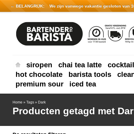
← BELANGRIJK:
We zijn vanwege vakantie gesloten van 16 
siropen
chai tea latte
cocktai
hot chocolate
barista tools
clea
premium sour
iced tea
Home
»
Tags
»
Dark
Producten getagd met Dar