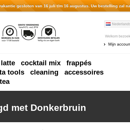
antie gesloten van 16 juli t/m 16 augustus. Uw bestelling zal n
Nederland
Welkom bezoeke
Mijn accoun
 latte
cocktail mix
frappés
ta tools
cleaning
accessoires
tea
gd met Donkerbruin