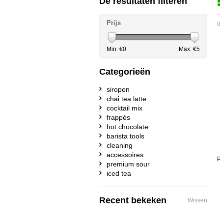
De resultaten filteren
Prijs
0
Min: €
0
Max: €
5
Categorieën
siropen
chai tea latte
cocktail mix
frappés
hot chocolate
barista tools
cleaning
accessoires
P
premium sour
iced tea
Recent bekeken
Wissen