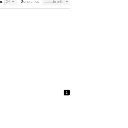
n:
24
Sorteren op:
Laagste prijs
1