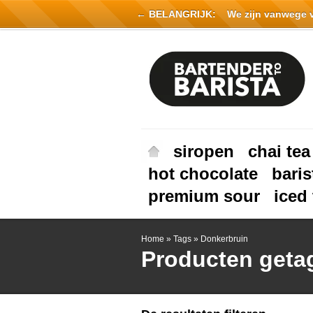
← BELANGRIJK:
We zijn vanwege vak
siropen
chai tea
hot chocolate
baris
premium sour
iced 
Home
»
Tags
»
Donkerbruin
Producten geta