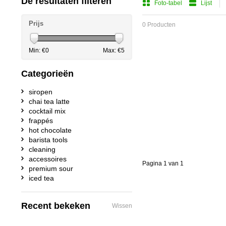
De resultaten filteren
Foto-tabel
Lijst
Prijs
0 Producten
Min: €
0
Max: €
5
Categorieën
siropen
chai tea latte
cocktail mix
frappés
hot chocolate
barista tools
cleaning
accessoires
Pagina 1 van 1
premium sour
iced tea
Recent bekeken
Wissen