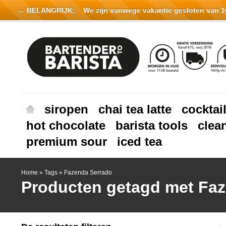
← BELANGRIJK:
We zijn vanwege vakantie gesloten van 16 
siropen
chai tea latte
cocktai
hot chocolate
barista tools
clea
premium sour
iced tea
Home
»
Tags
»
Fazenda Serrado
Producten getagd met Fa