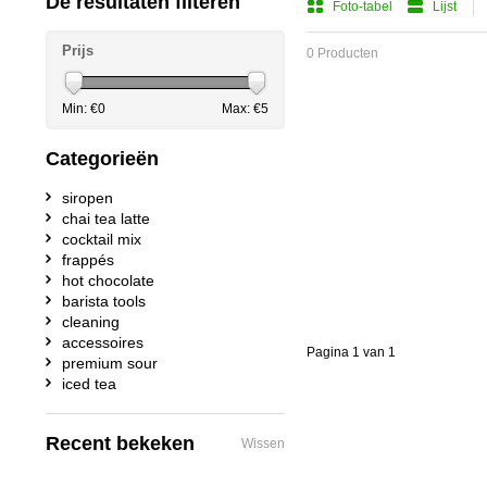
De resultaten filteren
Foto-tabel
Lijst
Prijs
0 Producten
Min: €
0
Max: €
5
Categorieën
siropen
chai tea latte
cocktail mix
frappés
hot chocolate
barista tools
cleaning
accessoires
Pagina 1 van 1
premium sour
iced tea
Recent bekeken
Wissen