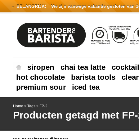
← BELANGRIJK:
We zijn vanwege vakantie gesloten van 16 
siropen
chai tea latte
cocktai
hot chocolate
barista tools
clea
premium sour
iced tea
Home
»
Tags
»
FP-2
Producten getagd met FP-