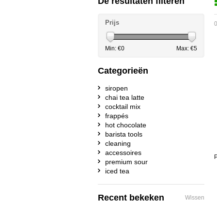
De resultaten filteren
Prijs
0
Min: €
0
Max: €
5
Categorieën
siropen
chai tea latte
cocktail mix
frappés
hot chocolate
barista tools
cleaning
accessoires
P
premium sour
iced tea
Recent bekeken
Wissen