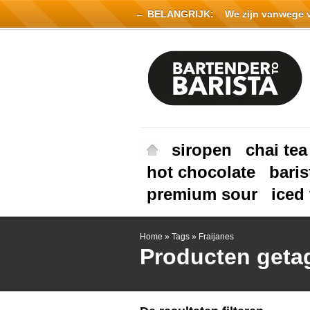
← BELANGRIJK:
We zijn vanwege vak
siropen
chai tea
hot chocolate
baris
premium sour
iced 
Home
»
Tags
»
Fraijanes
Producten geta