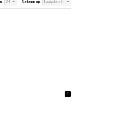
n:
24
Sorteren op:
Laagste prijs
1