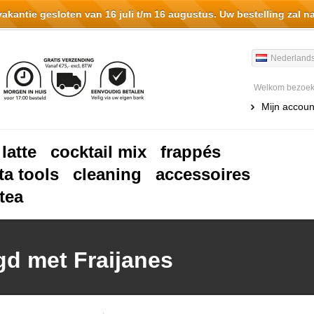
antie gesloten van 16 juli t/m 16 augustus. Uw bestelling zal n
Nederland
Welkom bezoeke
Mijn accoun
 latte
cocktail mix
frappés
ta tools
cleaning
accessoires
tea
gd met Fraijanes