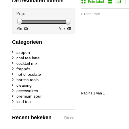
De resultaten filteren
Foto-tabel
Lijst
Prijs
0 Producten
Min: €
0
Max: €
5
Categorieën
siropen
chai tea latte
cocktail mix
frappés
hot chocolate
barista tools
cleaning
accessoires
Pagina 1 van 1
premium sour
iced tea
Recent bekeken
Wissen