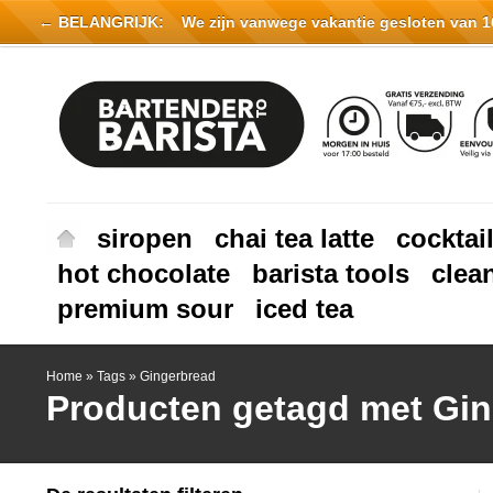
← BELANGRIJK:
We zijn vanwege vakantie gesloten van 16 
siropen
chai tea latte
cocktai
hot chocolate
barista tools
clea
premium sour
iced tea
Home
»
Tags
»
Gingerbread
Producten getagd met Gi