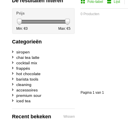
De resultaten filteren
Foto-tabel
Lijst
Prijs
0 Producten
Min: €
0
Max: €
5
Categorieën
siropen
chai tea latte
cocktail mix
frappés
hot chocolate
barista tools
cleaning
accessoires
Pagina 1 van 1
premium sour
iced tea
Recent bekeken
Wissen