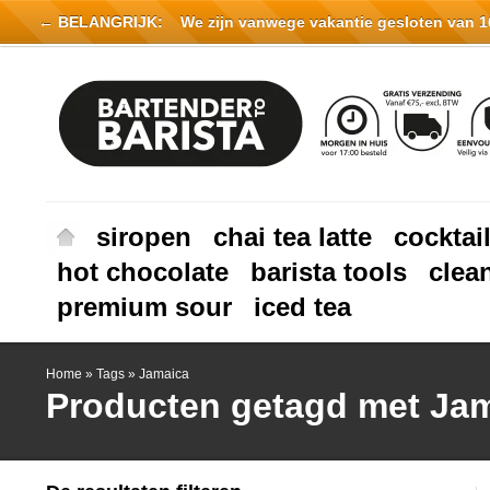
← BELANGRIJK:
We zijn vanwege vakantie gesloten van 16 
siropen
chai tea latte
cocktai
hot chocolate
barista tools
clea
premium sour
iced tea
Home
»
Tags
»
Jamaica
Producten getagd met Ja