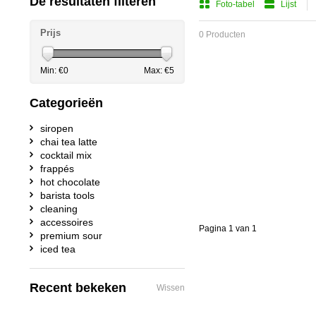
De resultaten filteren
Foto-tabel
Lijst
Prijs
0 Producten
Min: €
0
Max: €
5
Categorieën
siropen
chai tea latte
cocktail mix
frappés
hot chocolate
barista tools
cleaning
accessoires
Pagina 1 van 1
premium sour
iced tea
Recent bekeken
Wissen