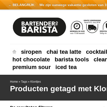
← BELANGRIJK:
We zijn vanwege vakantie gesloten van 16 
siropen
chai tea latte
cocktai
hot chocolate
barista tools
clea
premium sour
iced tea
Home
»
Tags
»
Klontjes
Producten getagd met Klo