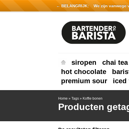
← BELANGRIJK:
We zijn vanwege vak
siropen
chai tea
hot chocolate
baris
premium sour
iced 
Home
»
Tags
»
Koffie bonen
Producten geta