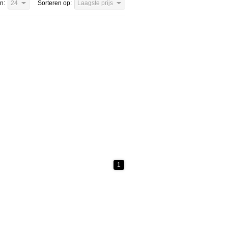
n:
24
Sorteren op:
Laagste prijs
1