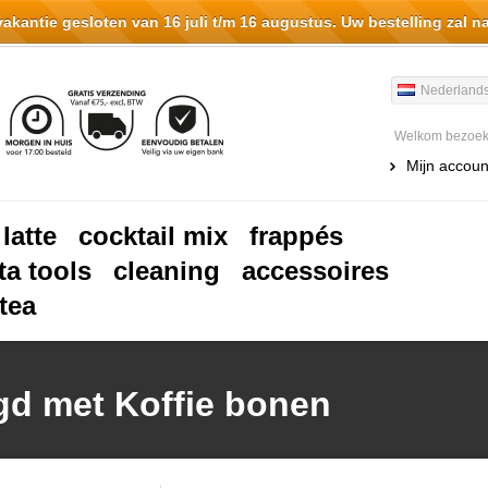
antie gesloten van 16 juli t/m 16 augustus. Uw bestelling zal n
Nederland
Welkom bezoeke
Mijn accoun
 latte
cocktail mix
frappés
ta tools
cleaning
accessoires
tea
gd met Koffie bonen