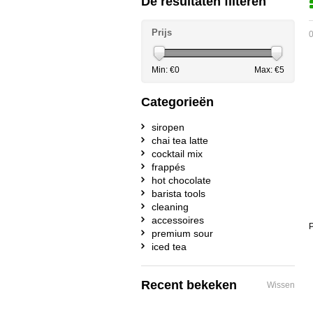
De resultaten filteren
Prijs
0
Min: €
0
Max: €
5
Categorieën
siropen
chai tea latte
cocktail mix
frappés
hot chocolate
barista tools
cleaning
accessoires
P
premium sour
iced tea
Recent bekeken
Wissen