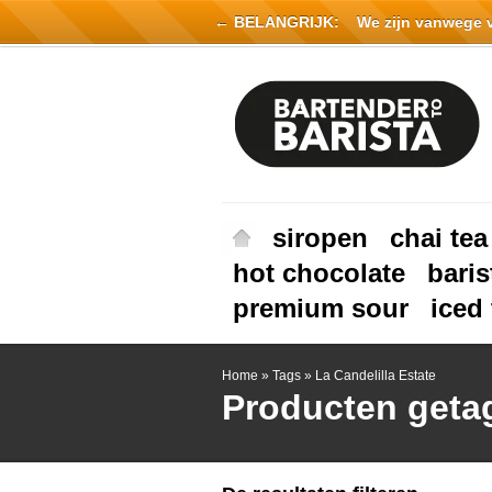
← BELANGRIJK:
We zijn vanwege vak
siropen
chai tea
hot chocolate
baris
premium sour
iced 
Home
»
Tags
»
La Candelilla Estate
Producten getag