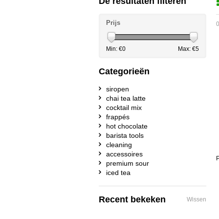
De resultaten filteren
Prijs
0
Min: €
0
Max: €
5
Categorieën
siropen
chai tea latte
cocktail mix
frappés
hot chocolate
barista tools
cleaning
accessoires
P
premium sour
iced tea
Recent bekeken
Wissen