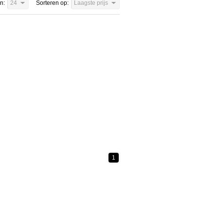
n:
24
Sorteren op:
Laagste prijs
1