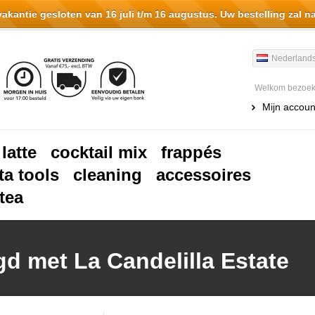
antie gesloten van 16 juli t/m 16 augustus. Uw bestelling zal n
Nederland
Welkom bezoeke
Mijn accoun
 latte
cocktail mix
frappés
ta tools
cleaning
accessoires
tea
d met La Candelilla Estate