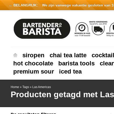
← BELANGRIJK:
We zijn vanwege vakantie gesloten van 16 
siropen
chai tea latte
cocktai
hot chocolate
barista tools
clea
premium sour
iced tea
Home
»
Tags
»
Las Americas
Producten getagd met La