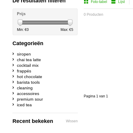
De resultaten filteren
Foto-tabel
Lijst
Prijs
0 Producten
Min: €
0
Max: €
5
Categorieën
siropen
chai tea latte
cocktail mix
frappés
hot chocolate
barista tools
cleaning
accessoires
Pagina 1 van 1
premium sour
iced tea
Recent bekeken
Wissen