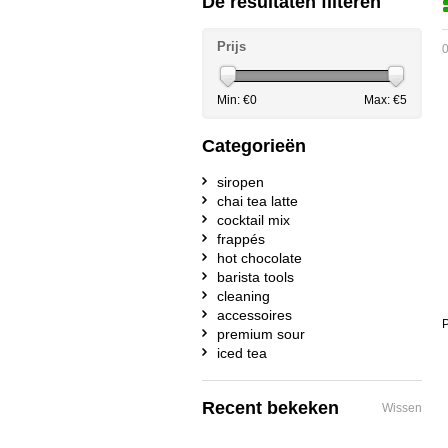
De resultaten filteren
Prijs
0
Min: €
0
Max: €
5
Categorieën
siropen
chai tea latte
cocktail mix
frappés
hot chocolate
barista tools
cleaning
accessoires
P
premium sour
iced tea
Recent bekeken
Wissen