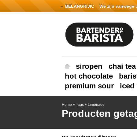
← BELANGRIJK:
We zijn vanwege vak
siropen
chai tea
hot chocolate
baris
premium sour
iced 
Home
»
Tags
»
Limonade
Producten geta