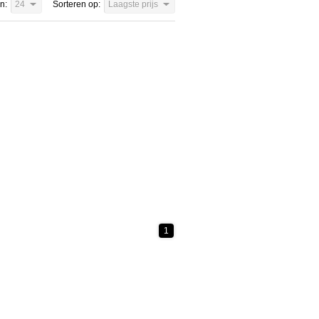
n:
24
Sorteren op:
Laagste prijs
1