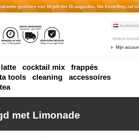
antie gesloten van 16 juli t/m 16 augustus. Uw bestelling zal n
Nederland
Welkom bezoeke
Mijn accoun
 latte
cocktail mix
frappés
ta tools
cleaning
accessoires
tea
gd met Limonade