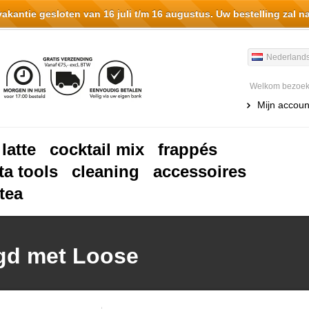
antie gesloten van 16 juli t/m 16 augustus. Uw bestelling zal n
Nederland
Welkom bezoeke
Mijn accoun
 latte
cocktail mix
frappés
ta tools
cleaning
accessoires
tea
gd met Loose