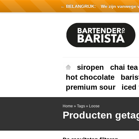
← BELANGRIJK:
We zijn vanwege vak
siropen
chai tea
hot chocolate
baris
premium sour
iced 
Home
»
Tags
»
Loose
Producten geta