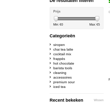
De resultaten filteren
Prijs
0
Min: €
0
Max: €
5
Categorieën
siropen
chai tea latte
cocktail mix
frappés
hot chocolate
barista tools
cleaning
accessoires
P
premium sour
iced tea
Recent bekeken
Wissen