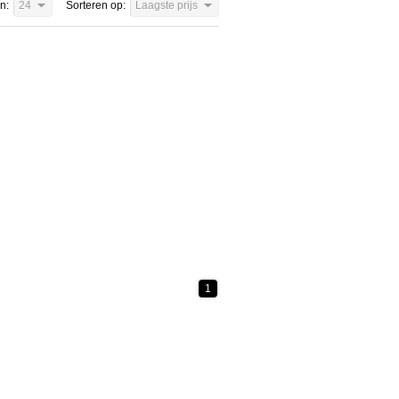
n:
24
Sorteren op:
Laagste prijs
1