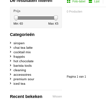
De resultaten filteren
Foto-tabel
Lijst
Prijs
0 Producten
Min: €
0
Max: €
5
Categorieën
siropen
chai tea latte
cocktail mix
frappés
hot chocolate
barista tools
cleaning
accessoires
Pagina 1 van 1
premium sour
iced tea
Recent bekeken
Wissen