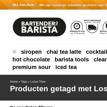
← BELANGRIJK:
We zijn vanwege vakantie gesloten van 16 
siropen
chai tea latte
cocktai
hot chocolate
barista tools
clea
premium sour
iced tea
Home
»
Tags
»
Losse Thee
Producten getagd met Lo