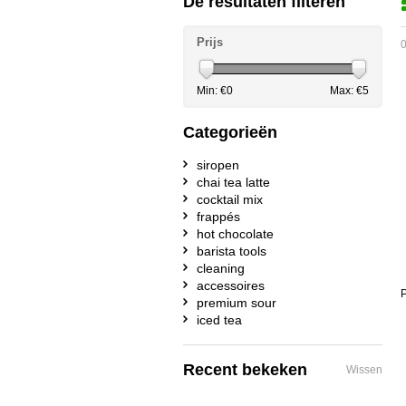
De resultaten filteren
Prijs
0
Min: €
0
Max: €
5
Categorieën
siropen
chai tea latte
cocktail mix
frappés
hot chocolate
barista tools
cleaning
accessoires
P
premium sour
iced tea
Recent bekeken
Wissen