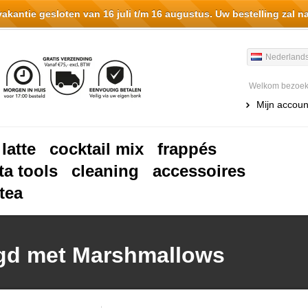
antie gesloten van 16 juli t/m 16 augustus. Uw bestelling zal n
Nederland
Welkom bezoeke
Mijn accoun
 latte
cocktail mix
frappés
ta tools
cleaning
accessoires
tea
gd met Marshmallows