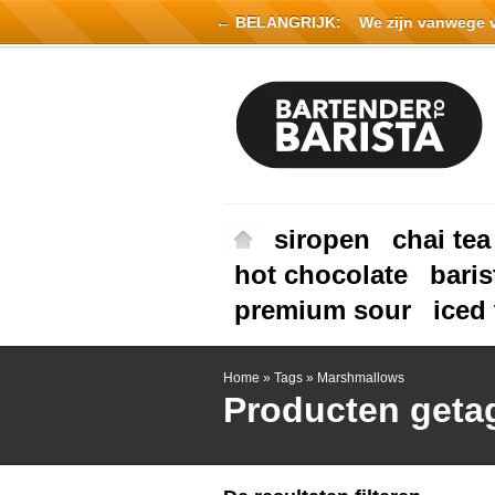
← BELANGRIJK:
We zijn vanwege vak
siropen
chai tea
hot chocolate
baris
premium sour
iced 
Home
»
Tags
»
Marshmallows
Producten geta