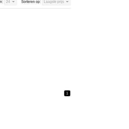
n:
24
Sorteren op:
Laagste prijs
1