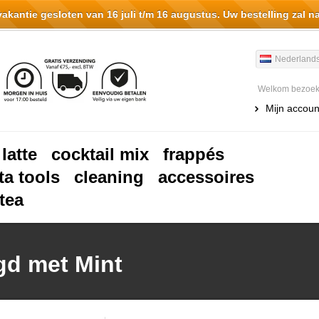
antie gesloten van 16 juli t/m 16 augustus. Uw bestelling zal n
Nederland
Welkom bezoeke
Mijn accoun
 latte
cocktail mix
frappés
ta tools
cleaning
accessoires
tea
gd met Mint