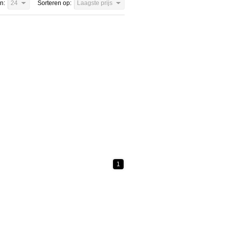
n:
24
Sorteren op:
Laagste prijs
1