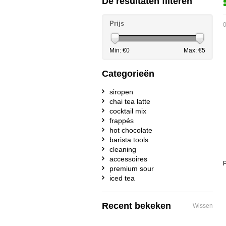
De resultaten filteren
Prijs
0
Min: €
0
Max: €
5
Categorieën
siropen
chai tea latte
cocktail mix
frappés
hot chocolate
barista tools
cleaning
accessoires
P
premium sour
iced tea
Recent bekeken
Wissen