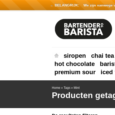
← BELANGRIJK:
We zijn vanwege vak
siropen
chai tea
hot chocolate
baris
premium sour
iced 
Home
»
Tags
»
Mint
Producten geta