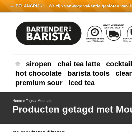
← BELANGRIJK:
We zijn vanwege vakantie gesloten van 16 
siropen
chai tea latte
cocktai
hot chocolate
barista tools
clea
premium sour
iced tea
Home
»
Tags
»
Mountain
Producten getagd met Mo