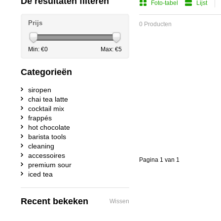
De resultaten filteren
Foto-tabel
Lijst
Prijs
0 Producten
Min: €
0
Max: €
5
Categorieën
siropen
chai tea latte
cocktail mix
frappés
hot chocolate
barista tools
cleaning
accessoires
Pagina 1 van 1
premium sour
iced tea
Recent bekeken
Wissen