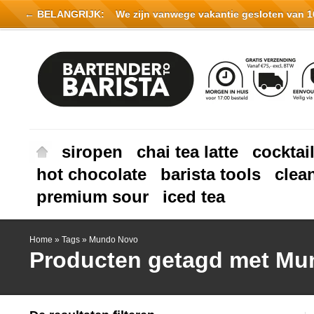
← BELANGRIJK:
We zijn vanwege vakantie gesloten van 16 
siropen
chai tea latte
cocktai
hot chocolate
barista tools
clea
premium sour
iced tea
Home
»
Tags
»
Mundo Novo
Producten getagd met M