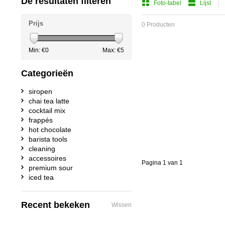
De resultaten filteren
Foto-tabel
Lijst
Prijs
0 Producten
Min: €
0
Max: €
5
Categorieën
siropen
chai tea latte
cocktail mix
frappés
hot chocolate
barista tools
cleaning
accessoires
Pagina 1 van 1
premium sour
iced tea
Recent bekeken
Wissen