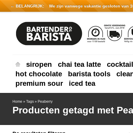
← BELANGRIJK:
We zijn vanwege vakantie gesloten van 16 
siropen
chai tea latte
cocktai
hot chocolate
barista tools
clea
premium sour
iced tea
Home
»
Tags
»
Peaberry
Producten getagd met Pea