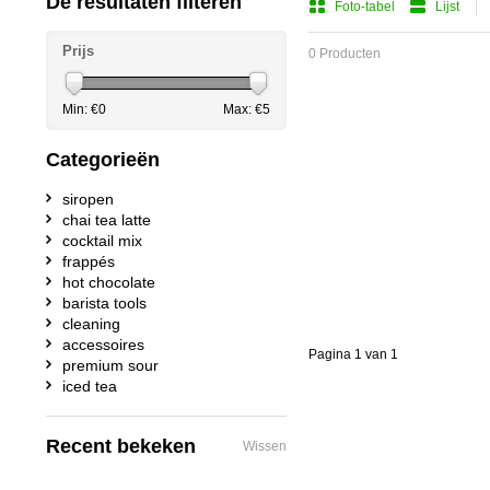
De resultaten filteren
Foto-tabel
Lijst
Prijs
0 Producten
Min: €
0
Max: €
5
Categorieën
siropen
chai tea latte
cocktail mix
frappés
hot chocolate
barista tools
cleaning
accessoires
Pagina 1 van 1
premium sour
iced tea
Recent bekeken
Wissen