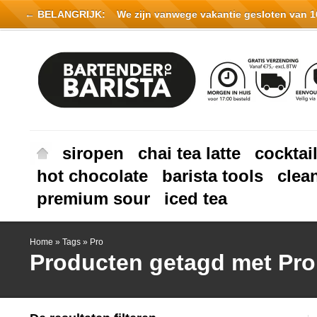
← BELANGRIJK:
We zijn vanwege vakantie gesloten van 16 
siropen
chai tea latte
cocktai
hot chocolate
barista tools
clea
premium sour
iced tea
Home
»
Tags
»
Pro
Producten getagd met Pro