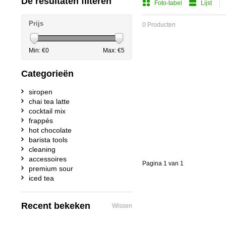
De resultaten filteren
Foto-tabel
Lijst
Prijs
0 Producten
Min: €
0
Max: €
5
Categorieën
siropen
chai tea latte
cocktail mix
frappés
hot chocolate
barista tools
cleaning
accessoires
Pagina 1 van 1
premium sour
iced tea
Recent bekeken
Wissen