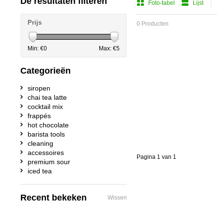
De resultaten filteren
Foto-tabel
Lijst
Prijs
0 Producten
Min: €
0
Max: €
5
Categorieën
siropen
chai tea latte
cocktail mix
frappés
hot chocolate
barista tools
cleaning
accessoires
Pagina 1 van 1
premium sour
iced tea
Recent bekeken
Wissen