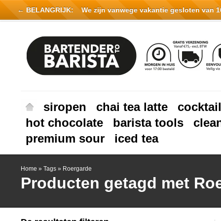
← BELANGRIJK:
We zijn vanwege vakantie gesloten van 16 
siropen
chai tea latte
cocktai
hot chocolate
barista tools
clea
premium sour
iced tea
Home
»
Tags
»
Roergarde
Producten getagd met Ro