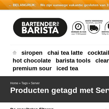
← BELANGRIJK:
We zijn vanwege vakantie gesloten van 16 
siropen
chai tea latte
cocktai
hot chocolate
barista tools
clea
premium sour
iced tea
Home
»
Tags
»
Server
Producten getagd met Ser