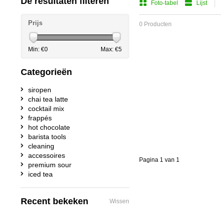
De resultaten filteren
Foto-tabel
Lijst
Prijs
0 Producten
Min: €
0
Max: €
5
Categorieën
siropen
chai tea latte
cocktail mix
frappés
hot chocolate
barista tools
cleaning
accessoires
Pagina 1 van 1
premium sour
iced tea
Recent bekeken
Wissen