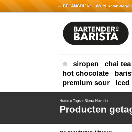
← BELANGRIJK:
We zijn vanwege vak
siropen
chai tea
hot chocolate
baris
premium sour
iced 
Home
»
Tags
»
Sierra Nevada
Producten geta