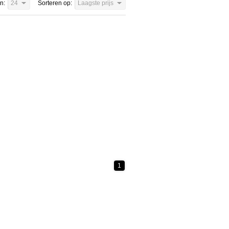
n:
24
Sorteren op:
Laagste prijs
1