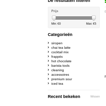
De resultaten filteren
Prijs
0
Min: €
0
Max: €
5
Categorieën
siropen
chai tea latte
cocktail mix
frappés
hot chocolate
barista tools
cleaning
accessoires
P
premium sour
iced tea
Recent bekeken
Wissen