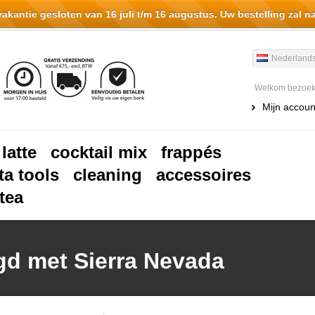
antie gesloten van 16 juli t/m 16 augustus. Uw bestelling zal n
Nederland
Welkom bezoeke
Mijn accoun
 latte
cocktail mix
frappés
ta tools
cleaning
accessoires
tea
gd met Sierra Nevada