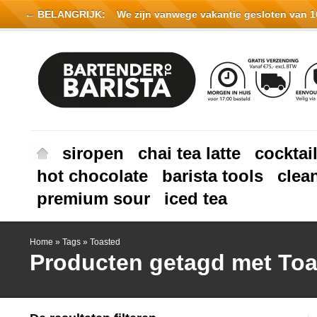
← BELANGRIJK:
We zijn vanwege vakantie gesloten van 16 
siropen
chai tea latte
cocktai
hot chocolate
barista tools
clea
premium sour
iced tea
Home
»
Tags
»
Toasted
Producten getagd met To