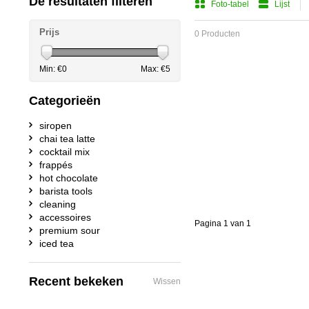
De resultaten filteren
Foto-tabel
Lijst
Prijs
0 Producten
Min: €
0
Max: €
5
Categorieën
siropen
chai tea latte
cocktail mix
frappés
hot chocolate
barista tools
cleaning
accessoires
Pagina 1 van 1
premium sour
iced tea
Recent bekeken
Wissen