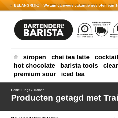
← BELANGRIJK:
We zijn vanwege vakantie gesloten van 16 
siropen
chai tea latte
cocktai
hot chocolate
barista tools
clea
premium sour
iced tea
Home
»
Tags
»
Trainer
Producten getagd met Tra