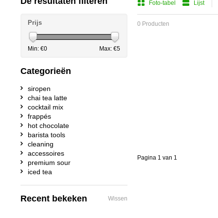
De resultaten filteren
Foto-tabel
Lijst
Prijs
0 Producten
Min: €
0
Max: €
5
Categorieën
siropen
chai tea latte
cocktail mix
frappés
hot chocolate
barista tools
cleaning
accessoires
Pagina 1 van 1
premium sour
iced tea
Recent bekeken
Wissen