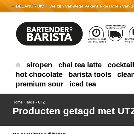
← BELANGRIJK:
We zijn vanwege vakantie gesloten van 16 
siropen
chai tea latte
cocktai
hot chocolate
barista tools
clea
premium sour
iced tea
Home
»
Tags
»
UTZ
Producten getagd met UT