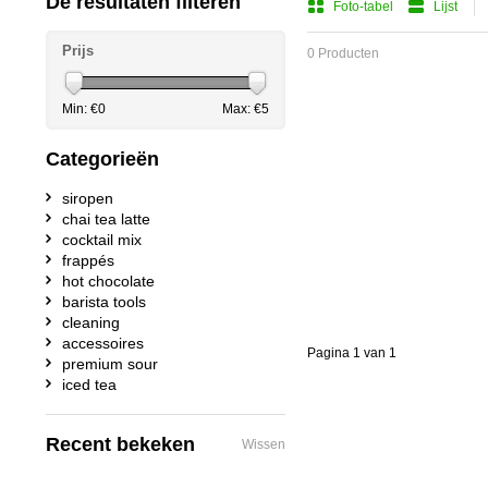
De resultaten filteren
Foto-tabel
Lijst
Prijs
0 Producten
Min: €
0
Max: €
5
Categorieën
siropen
chai tea latte
cocktail mix
frappés
hot chocolate
barista tools
cleaning
accessoires
Pagina 1 van 1
premium sour
iced tea
Recent bekeken
Wissen