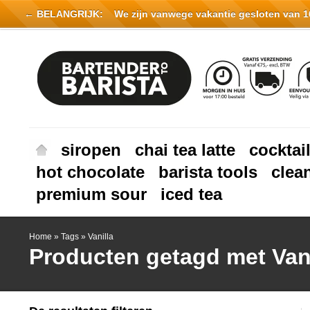
← BELANGRIJK:
We zijn vanwege vakantie gesloten van 16 
siropen
chai tea latte
cocktai
hot chocolate
barista tools
clea
premium sour
iced tea
Home
»
Tags
»
Vanilla
Producten getagd met Vani