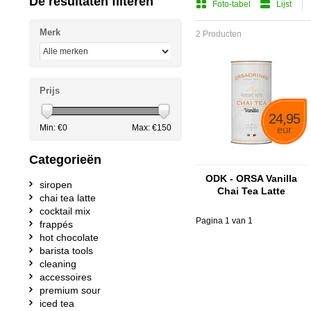
De resultaten filteren
Foto-tabel
Lijst
Merk
2 Producten
Prijs
24,95
Min: €
0
Max: €
150
eur
Categorieën
ODK - ORSA Vanilla
siropen
Chai Tea Latte
chai tea latte
cocktail mix
Pagina 1 van 1
frappés
hot chocolate
barista tools
cleaning
accessoires
premium sour
iced tea