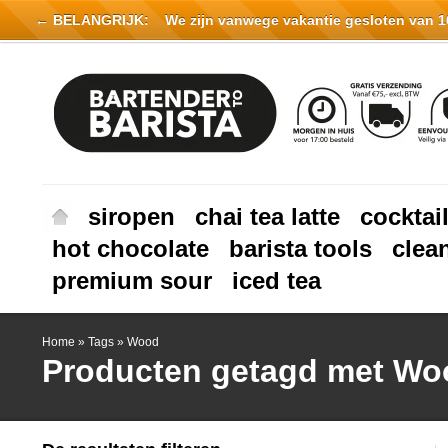
← BELANGRIJK:
We zijn vanwege vakantie gesloten van 16 
siropen
chai tea latte
cocktai
hot chocolate
barista tools
clea
premium sour
iced tea
Home
»
Tags
»
Wood
Producten getagd met Wo