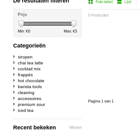
De resultaten filteren
Foto-tabel
Lijst
Prijs
0 Producten
Min: €
0
Max: €
5
Categorieën
siropen
chai tea latte
cocktail mix
frappés
hot chocolate
barista tools
cleaning
accessoires
Pagina 1 van 1
premium sour
iced tea
Recent bekeken
Wissen