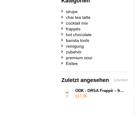
Kategorien
sirupe
chai tea latte
cocktail mix
frappés
hot chocolate
barista tools
reinigung
zubehör
premium sour
Eistee
Zuletzt angesehen
Löschen
ODK - ORSA Frappè – frozen mocha
€17,95