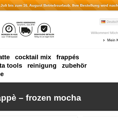
li bis zum 16. August Betriebsurlaub. Ihre Bestellung wird nach
Deutsc
Willkommen! Möcht
Mein 
atte
cocktail mix
frappés
ta tools
reinigung
zubehör
ee
appè – frozen mocha