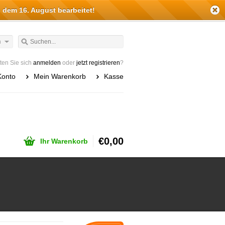
 dem 16. August bearbeitet!
h
en Sie sich
anmelden
oder
jetzt registrieren
?
Konto
Mein Warenkorb
Kasse
€0,00
Ihr Warenkorb