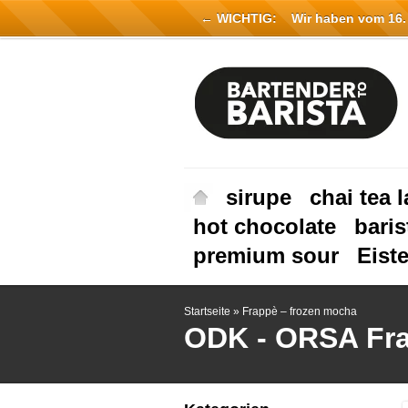
← WICHTIG:
Wir haben vom 16. Ju
sirupe
chai tea l
hot chocolate
baris
premium sour
Eist
Startseite
»
Frappè – frozen mocha
ODK - ORSA
Fr